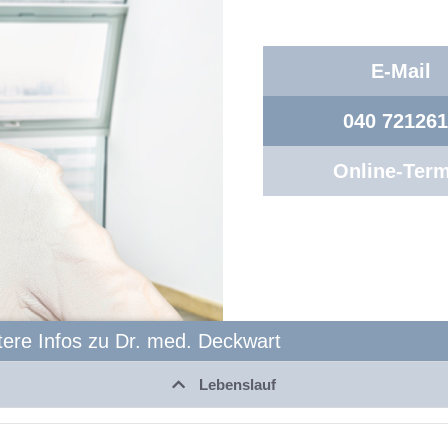
E-Mail
040 72126
Online-Term
tere Infos zu Dr. med. Deckwart
Lebenslauf